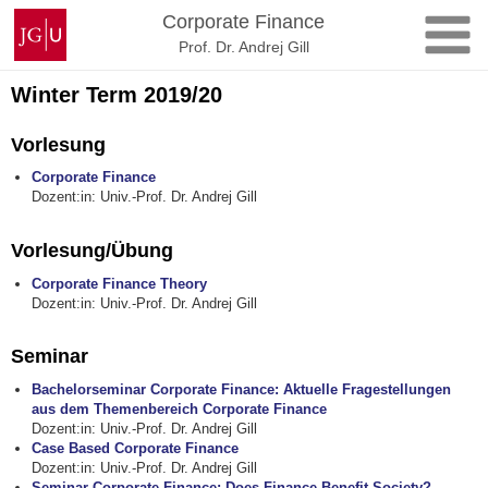
Zum
Johannes
Corporate Finance
Inhalt
Gutenberg-
Prof. Dr. Andrej Gill
springen
Universität
Mainz
Winter Term 2019/20
Vorlesung
Corporate Finance
Dozent:in: Univ.-Prof. Dr. Andrej Gill
Vorlesung/Übung
Corporate Finance Theory
Dozent:in: Univ.-Prof. Dr. Andrej Gill
Seminar
Bachelorseminar Corporate Finance: Aktuelle Fragestellungen
aus dem Themenbereich Corporate Finance
Dozent:in: Univ.-Prof. Dr. Andrej Gill
Case Based Corporate Finance
Dozent:in: Univ.-Prof. Dr. Andrej Gill
Seminar Corporate Finance: Does Finance Benefit Society?