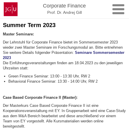
Zum
Johannes
Corporate Finance
Inhalt
Gutenberg-
Prof. Dr. Andrej Gill
springen
Universität
Mainz
Summer Term 2023
Master Seminare:
Der Lehrstuhl für Corporate Finance bietet im Sommersemester 2023
wieder zwei Master Seminare im Forschungsmodul an. Bitte entnehmen
Sie weitere Details folgender Präsentation:
Seminare Sommersemester
2023
Die Einführungsveranstaltungen finden am 18.04.2023 zu den jeweiligen
Uhrzeiten statt:
Green Finance Seminar: 13:00 - 13:30 Uhr, RW 2
Behavioral Finance Seminar: 13:30 - 14:00 Uhr, RW 2
_
Case Based Corporate Finance II (Master):
Der Masterkurs Case Based Corporate Finance II ist eine
Kooperationsveranstaltung mit EY. In Gruppenarbeit wird eine Case-Study
aus dem M&A Bereich bearbeitet und diese anschließend vor einem
Team von EY vorgestellt. Alle Kursmaterialien werden online
bereitgestellt.