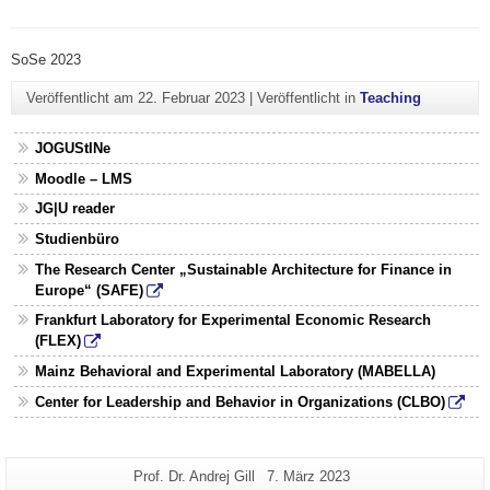
SoSe 2023
Veröffentlicht am
22. Februar 2023
|
Veröffentlicht in
Teaching
JOGUStINe
Moodle – LMS
JG|U reader
Studienbüro
The Research Center „Sustainable Architecture for Finance in
Europe“ (SAFE)
Frankfurt Laboratory for Experimental Economic Research
(FLEX)
Mainz Behavioral and Experimental Laboratory (MABELLA)
Center for Leadership and Behavior in Organizations (CLBO)
Zusätzliche
Seiten-
Letzte
Prof. Dr. Andrej Gill
7. März 2023