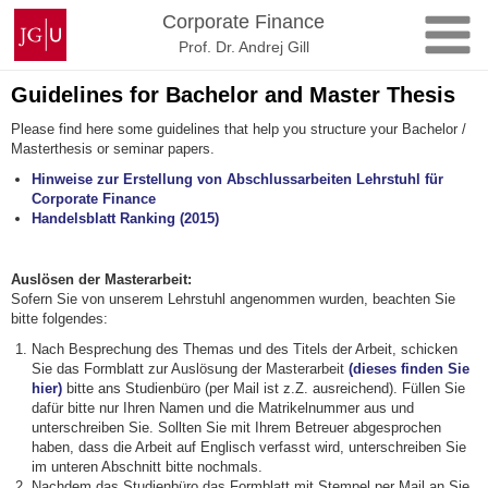
Zum
Johannes
Corporate Finance
Inhalt
Gutenberg-
Prof. Dr. Andrej Gill
springen
Universität
Mainz
Guidelines for Bachelor and Master Thesis
Please find here some guidelines that help you structure your Bachelor /
Masterthesis or seminar papers.
Hinweise zur Erstellung von Abschlussarbeiten Lehrstuhl für
Corporate Finance
Handelsblatt Ranking (2015)
Auslösen der Masterarbeit:
Sofern Sie von unserem Lehrstuhl angenommen wurden, beachten Sie
bitte folgendes:
Nach Besprechung des Themas und des Titels der Arbeit, schicken
Sie das Formblatt zur Auslösung der Masterarbeit
(dieses finden Sie
hier)
bitte ans Studienbüro (per Mail ist z.Z. ausreichend). Füllen Sie
dafür bitte nur Ihren Namen und die Matrikelnummer aus und
unterschreiben Sie. Sollten Sie mit Ihrem Betreuer abgesprochen
haben, dass die Arbeit auf Englisch verfasst wird, unterschreiben Sie
im unteren Abschnitt bitte nochmals.
Nachdem das Studienbüro das Formblatt mit Stempel per Mail an Sie