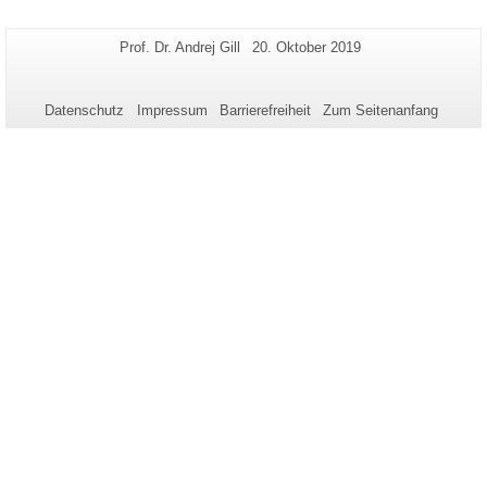
Zusätzliche
Seiten-
Letzte
Prof. Dr. Andrej Gill
20. Oktober 2019
Name:
Aktualisierung:
Informationen
zu
Datenschutz
Impressum
Barrierefreiheit
Zum Seitenanfang
dieser
Seite