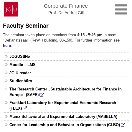
Zum
Johannes
Corporate Finance
Inhalt
Gutenberg-
Prof. Dr. Andrej Gill
springen
Universität
Mainz
Faculty Seminar
The seminar takes place on mondays from
4:15 - 5:45 pm
in room
"Dekanatssaal" (ReWi I building, 03-150). For further information see
here
.
JOGUStINe
Moodle – LMS
JG|U reader
Studienbüro
The Research Center „Sustainable Architecture for Finance in
Europe“ (SAFE)
Frankfurt Laboratory for Experimental Economic Research
(FLEX)
Mainz Behavioral and Experimental Laboratory (MABELLA)
Center for Leadership and Behavior in Organizations (CLBO)