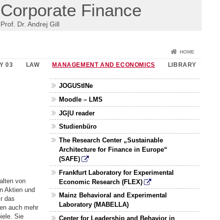
Corporate Finance
Prof. Dr. Andrej Gill
HOME
Y 03
LAW
MANAGEMENT AND ECONOMICS
LIBRARY
JOGUStINe
Moodle – LMS
JG|U reader
Studienbüro
The Research Center „Sustainable
Architecture for Finance in Europe“
(SAFE)
Frankfurt Laboratory for Experimental
alten von
Economic Research (FLEX)
n Aktien und
Mainz Behavioral and Experimental
r das
Laboratory (MABELLA)
hren auch mehr
ele. Sie
Center for Leadership and Behavior in