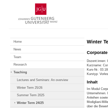
Zum
Johannes
Inhalt
Gutenberg-
springen
Universität
Mainz
Winter T
Home
News
Corporate
Team
Dozent:innen: U
Research
Kurzname: Cor
Kurs-Nr.: 03.1
Teaching
Kurstyp: Vorle
Lectures and Seminars: An overview
Inhalt
Winter Term 25/26
Im Modul Corpo
Unternehmen. I
Summer Term 2025
Anleihen sowie
Modigliani-Mil
Winter Term 24/25
über die Bewer