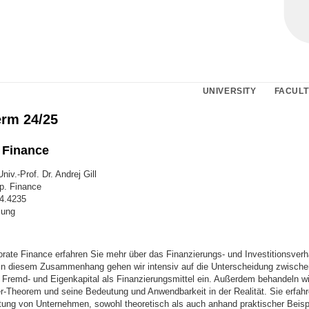
UNIVERSITY
FACULT
erm 24/25
 Finance
niv.-Prof. Dr. Andrej Gill
p. Finance
84.4235
sung
rate Finance erfahren Sie mehr über das Finanzierungs- und Investitionsverh
n diesem Zusammenhang gehen wir intensiv auf die Unterscheidung zwische
 Fremd- und Eigenkapital als Finanzierungsmittel ein. Außerdem behandeln wi
ler-Theorem und seine Bedeutung und Anwendbarkeit in der Realität. Sie erfa
tung von Unternehmen, sowohl theoretisch als auch anhand praktischer Beispi