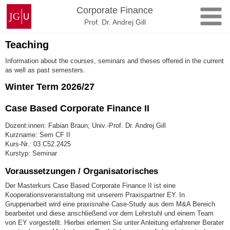
Zum
Johannes
Corporate Finance
Inhalt
Gutenberg-
Prof. Dr. Andrej Gill
springen
Universität
Mainz
Teaching
Information about the courses, seminars and theses offered in the current
as well as past semesters.
Winter Term 2026/27
Case Based Corporate Finance II
Dozent:innen: Fabian Braun; Univ.-Prof. Dr. Andrej Gill
Kurzname: Sem CF II
Kurs-Nr.: 03.C52.2425
Kurstyp: Seminar
Voraussetzungen / Organisatorisches
Der Masterkurs Case Based Corporate Finance II ist eine
Kooperationsveranstaltung mit unserem Praxispartner EY. In
Gruppenarbeit wird eine praxisnahe Case-Study aus dem M&A Bereich
bearbeitet und diese anschließend vor dem Lehrstuhl und einem Team
von EY vorgestellt. Hierbei erlernen Sie unter Anleitung erfahrener Berater