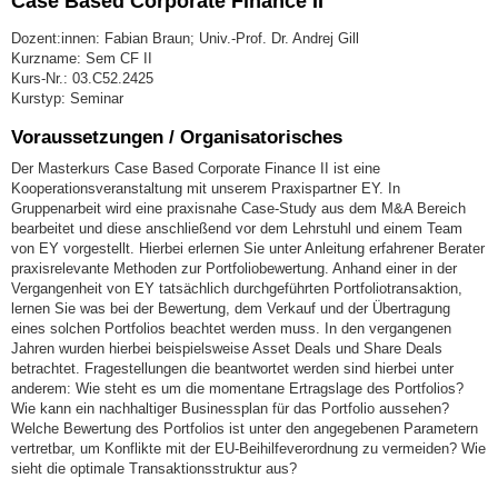
Case Based Corporate Finance II
Dozent:innen: Fabian Braun; Univ.-Prof. Dr. Andrej Gill
Kurzname: Sem CF II
Kurs-Nr.: 03.C52.2425
Kurstyp: Seminar
Voraussetzungen / Organisatorisches
Der Masterkurs Case Based Corporate Finance II ist eine
Kooperationsveranstaltung mit unserem Praxispartner EY. In
Gruppenarbeit wird eine praxisnahe Case-Study aus dem M&A Bereich
bearbeitet und diese anschließend vor dem Lehrstuhl und einem Team
von EY vorgestellt. Hierbei erlernen Sie unter Anleitung erfahrener Berater
praxisrelevante Methoden zur Portfoliobewertung. Anhand einer in der
Vergangenheit von EY tatsächlich durchgeführten Portfoliotransaktion,
lernen Sie was bei der Bewertung, dem Verkauf und der Übertragung
eines solchen Portfolios beachtet werden muss. In den vergangenen
Jahren wurden hierbei beispielsweise Asset Deals und Share Deals
betrachtet. Fragestellungen die beantwortet werden sind hierbei unter
anderem: Wie steht es um die momentane Ertragslage des Portfolios?
Wie kann ein nachhaltiger Businessplan für das Portfolio aussehen?
Welche Bewertung des Portfolios ist unter den angegebenen Parametern
vertretbar, um Konflikte mit der EU-Beihilfeverordnung zu vermeiden? Wie
sieht die optimale Transaktionsstruktur aus?