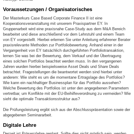
Voraussetzungen / Organisatorisches
Der Masterkurs Case Based Corporate Finance II ist eine
Kooperationsveranstaltung mit unserem Praxispartner EY. In
Gruppenarbeit wird eine praxisnahe Case-Study aus dem M&A Bereich
bearbeitet und diese anschließend vor dem Lehrstuhl und einem Team
von EY vorgestellt. Hierbei erlernen Sie unter Anleitung erfahrener Berater
praxisrelevante Methoden zur Portfoliobewertung. Anhand einer in der
Vergangenheit von EY tatsächlich durchgeführten Portfoliotransaktion,
lernen Sie was bei der Bewertung, dem Verkauf und der Übertragung
eines solchen Portfolios beachtet werden muss. In den vergangenen
Jahren wurden hierbei beispielsweise Asset Deals und Share Deals
betrachtet. Fragestellungen die beantwortet werden sind hierbei unter
anderem: Wie steht es um die momentane Ertragslage des Portfolios?
Wie kann ein nachhaltiger Businessplan für das Portfolio aussehen?
Welche Bewertung des Portfolios ist unter den angegebenen Parametern
vertretbar, um Konflikte mit der EU-Beihilfeverordnung zu vermeiden? Wie
sieht die optimale Transaktionsstruktur aus?
Die Prüfungsleistung ergibt sich aus der Abschlusspräsentation sowie der
abgegebenen Seminararbeit.
Digitale Lehre
Derzeit ist Präsenzlehre geplant. Sollte dies nicht möglich sein, werden