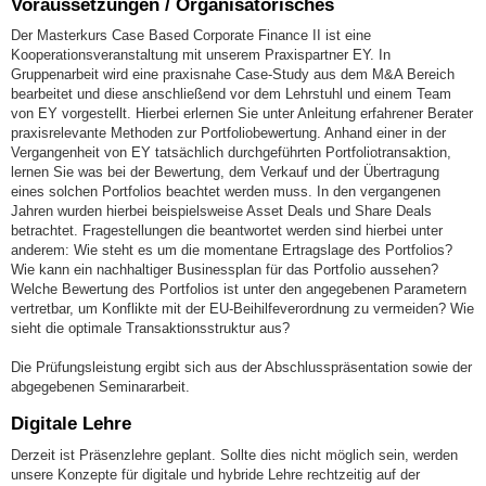
Voraussetzungen / Organisatorisches
Der Masterkurs Case Based Corporate Finance II ist eine
Kooperationsveranstaltung mit unserem Praxispartner EY. In
Gruppenarbeit wird eine praxisnahe Case-Study aus dem M&A Bereich
bearbeitet und diese anschließend vor dem Lehrstuhl und einem Team
von EY vorgestellt. Hierbei erlernen Sie unter Anleitung erfahrener Berater
praxisrelevante Methoden zur Portfoliobewertung. Anhand einer in der
Vergangenheit von EY tatsächlich durchgeführten Portfoliotransaktion,
lernen Sie was bei der Bewertung, dem Verkauf und der Übertragung
eines solchen Portfolios beachtet werden muss. In den vergangenen
Jahren wurden hierbei beispielsweise Asset Deals und Share Deals
betrachtet. Fragestellungen die beantwortet werden sind hierbei unter
anderem: Wie steht es um die momentane Ertragslage des Portfolios?
Wie kann ein nachhaltiger Businessplan für das Portfolio aussehen?
Welche Bewertung des Portfolios ist unter den angegebenen Parametern
vertretbar, um Konflikte mit der EU-Beihilfeverordnung zu vermeiden? Wie
sieht die optimale Transaktionsstruktur aus?
Die Prüfungsleistung ergibt sich aus der Abschlusspräsentation sowie der
abgegebenen Seminararbeit.
Digitale Lehre
Derzeit ist Präsenzlehre geplant. Sollte dies nicht möglich sein, werden
unsere Konzepte für digitale und hybride Lehre rechtzeitig auf der