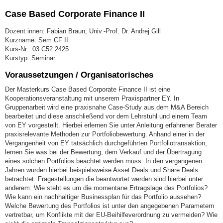
Case Based Corporate Finance II
Dozent:innen: Fabian Braun; Univ.-Prof. Dr. Andrej Gill
Kurzname: Sem CF II
Kurs-Nr.: 03.C52.2425
Kurstyp: Seminar
Voraussetzungen / Organisatorisches
Der Masterkurs Case Based Corporate Finance II ist eine
Kooperationsveranstaltung mit unserem Praxispartner EY. In
Gruppenarbeit wird eine praxisnahe Case-Study aus dem M&A Bereich
bearbeitet und diese anschließend vor dem Lehrstuhl und einem Team
von EY vorgestellt. Hierbei erlernen Sie unter Anleitung erfahrener Berater
praxisrelevante Methoden zur Portfoliobewertung. Anhand einer in der
Vergangenheit von EY tatsächlich durchgeführten Portfoliotransaktion,
lernen Sie was bei der Bewertung, dem Verkauf und der Übertragung
eines solchen Portfolios beachtet werden muss. In den vergangenen
Jahren wurden hierbei beispielsweise Asset Deals und Share Deals
betrachtet. Fragestellungen die beantwortet werden sind hierbei unter
anderem: Wie steht es um die momentane Ertragslage des Portfolios?
Wie kann ein nachhaltiger Businessplan für das Portfolio aussehen?
Welche Bewertung des Portfolios ist unter den angegebenen Parametern
vertretbar, um Konflikte mit der EU-Beihilfeverordnung zu vermeiden? Wie