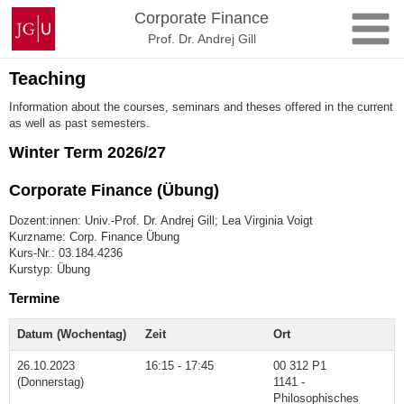
Zum
Johannes
Corporate Finance
Inhalt
Gutenberg-
Prof. Dr. Andrej Gill
springen
Universität
Mainz
Teaching
Information about the courses, seminars and theses offered in the current
as well as past semesters.
Winter Term 2026/27
Corporate Finance (Übung)
Dozent:innen: Univ.-Prof. Dr. Andrej Gill; Lea Virginia Voigt
Kurzname: Corp. Finance Übung
Kurs-Nr.: 03.184.4236
Kurstyp: Übung
Termine
Datum (Wochentag)
Zeit
Ort
26.10.2023
16:15 - 17:45
00 312 P1
(Donnerstag)
1141 -
Philosophisches