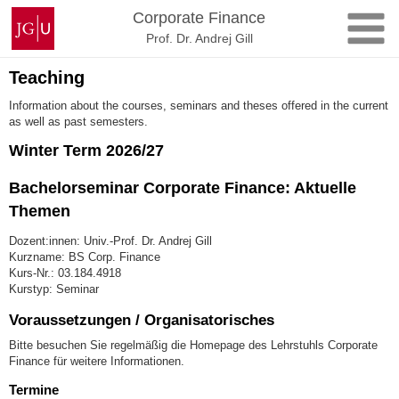
Zum
Johannes
Corporate Finance
Inhalt
Gutenberg-
Prof. Dr. Andrej Gill
springen
Universität
Mainz
Teaching
Information about the courses, seminars and theses offered in the current
as well as past semesters.
Winter Term 2026/27
Bachelorseminar Corporate Finance: Aktuelle
Themen
Dozent:innen: Univ.-Prof. Dr. Andrej Gill
Kurzname: BS Corp. Finance
Kurs-Nr.: 03.184.4918
Kurstyp: Seminar
Voraussetzungen / Organisatorisches
Bitte besuchen Sie regelmäßig die Homepage des Lehrstuhls Corporate
Finance für weitere Informationen.
Termine