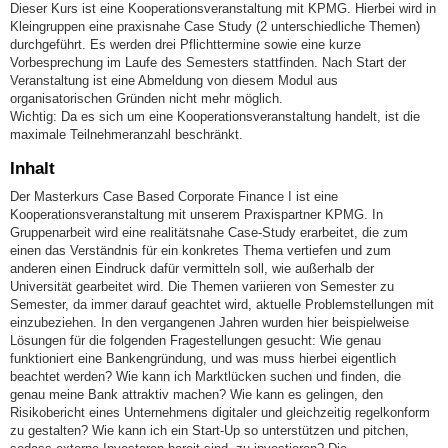
Dieser Kurs ist eine Kooperationsveranstaltung mit KPMG. Hierbei wird in
Kleingruppen eine praxisnahe Case Study (2 unterschiedliche Themen)
durchgeführt. Es werden drei Pflichttermine sowie eine kurze
Vorbesprechung im Laufe des Semesters stattfinden. Nach Start der
Veranstaltung ist eine Abmeldung von diesem Modul aus
organisatorischen Gründen nicht mehr möglich.
Wichtig: Da es sich um eine Kooperationsveranstaltung handelt, ist die
maximale Teilnehmeranzahl beschränkt.
Inhalt
Der Masterkurs Case Based Corporate Finance I ist eine
Kooperationsveranstaltung mit unserem Praxispartner KPMG. In
Gruppenarbeit wird eine realitätsnahe Case-Study erarbeitet, die zum
einen das Verständnis für ein konkretes Thema vertiefen und zum
anderen einen Eindruck dafür vermitteln soll, wie außerhalb der
Universität gearbeitet wird. Die Themen variieren von Semester zu
Semester, da immer darauf geachtet wird, aktuelle Problemstellungen mit
einzubeziehen. In den vergangenen Jahren wurden hier beispielweise
Lösungen für die folgenden Fragestellungen gesucht: Wie genau
funktioniert eine Bankengründung, und was muss hierbei eigentlich
beachtet werden? Wie kann ich Marktlücken suchen und finden, die
genau meine Bank attraktiv machen? Wie kann es gelingen, den
Risikobericht eines Unternehmens digitaler und gleichzeitig regelkonform
zu gestalten? Wie kann ich ein Start-Up so unterstützen und pitchen,