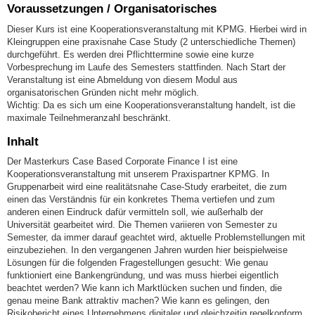
Voraussetzungen / Organisatorisches
Dieser Kurs ist eine Kooperationsveranstaltung mit KPMG. Hierbei wird in
Kleingruppen eine praxisnahe Case Study (2 unterschiedliche Themen)
durchgeführt. Es werden drei Pflichttermine sowie eine kurze
Vorbesprechung im Laufe des Semesters stattfinden. Nach Start der
Veranstaltung ist eine Abmeldung von diesem Modul aus
organisatorischen Gründen nicht mehr möglich.
Wichtig: Da es sich um eine Kooperationsveranstaltung handelt, ist die
maximale Teilnehmeranzahl beschränkt.
Inhalt
Der Masterkurs Case Based Corporate Finance I ist eine
Kooperationsveranstaltung mit unserem Praxispartner KPMG. In
Gruppenarbeit wird eine realitätsnahe Case-Study erarbeitet, die zum
einen das Verständnis für ein konkretes Thema vertiefen und zum
anderen einen Eindruck dafür vermitteln soll, wie außerhalb der
Universität gearbeitet wird. Die Themen variieren von Semester zu
Semester, da immer darauf geachtet wird, aktuelle Problemstellungen mit
einzubeziehen. In den vergangenen Jahren wurden hier beispielweise
Lösungen für die folgenden Fragestellungen gesucht: Wie genau
funktioniert eine Bankengründung, und was muss hierbei eigentlich
beachtet werden? Wie kann ich Marktlücken suchen und finden, die
genau meine Bank attraktiv machen? Wie kann es gelingen, den
Risikobericht eines Unternehmens digitaler und gleichzeitig regelkonform