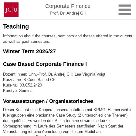
Zum
Johannes
Corporate Finance
Inhalt
Gutenberg-
Prof. Dr. Andrej Gill
springen
Universität
Mainz
Teaching
Information about the courses, seminars and theses offered in the current
as well as past semesters.
Winter Term 2026/27
Case Based Corporate Finance I
Dozent:innen: Univ.-Prof. Dr. Andrej Gill; Lea Virginia Voigt
Kurzname: S Case Based CF
Kurs-Nr.: 03.C52.2420
Kurstyp: Seminar
Voraussetzungen / Organisatorisches
Dieser Kurs ist eine Kooperationsveranstaltung mit KPMG. Hierbei wird in
Kleingruppen eine praxisnahe Case Study (2 unterschiedliche Themen)
durchgeführt. Es werden drei Pflichttermine sowie eine kurze
Vorbesprechung im Laufe des Semesters stattfinden. Nach Start der
Veranstaltung ist eine Abmeldung von diesem Modul aus