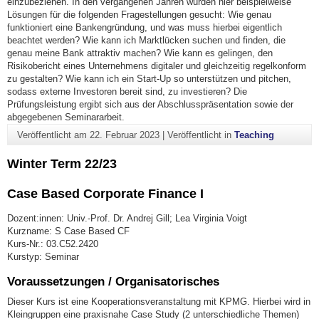
einzubeziehen. In den vergangenen Jahren wurden hier beispielweise
Lösungen für die folgenden Fragestellungen gesucht: Wie genau
funktioniert eine Bankengründung, und was muss hierbei eigentlich
beachtet werden? Wie kann ich Marktlücken suchen und finden, die
genau meine Bank attraktiv machen? Wie kann es gelingen, den
Risikobericht eines Unternehmens digitaler und gleichzeitig regelkonform
zu gestalten? Wie kann ich ein Start-Up so unterstützen und pitchen,
sodass externe Investoren bereit sind, zu investieren? Die
Prüfungsleistung ergibt sich aus der Abschlusspräsentation sowie der
abgegebenen Seminararbeit.
Veröffentlicht am
22. Februar 2023
|
Veröffentlicht in
Teaching
Winter Term 22/23
Case Based Corporate Finance I
Dozent:innen: Univ.-Prof. Dr. Andrej Gill; Lea Virginia Voigt
Kurzname: S Case Based CF
Kurs-Nr.: 03.C52.2420
Kurstyp: Seminar
Voraussetzungen / Organisatorisches
Dieser Kurs ist eine Kooperationsveranstaltung mit KPMG. Hierbei wird in
Kleingruppen eine praxisnahe Case Study (2 unterschiedliche Themen)