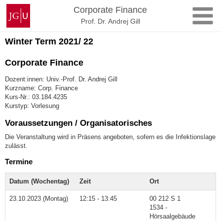
Zum
Johannes
Corporate Finance
Inhalt
Gutenberg-
Prof. Dr. Andrej Gill
springen
Universität
Winter Term 2021/ 22
Mainz
Corporate Finance
Dozent:innen: Univ.-Prof. Dr. Andrej Gill
Kurzname: Corp. Finance
Kurs-Nr.: 03.184.4235
Kurstyp: Vorlesung
Voraussetzungen / Organisatorisches
Die Veranstaltung wird in Präsens angeboten, sofern es die Infektionslage
zulässt.
Termine
Datum (Wochentag)
Zeit
Ort
23.10.2023 (Montag)
12:15 - 13:45
00 212 S 1
1534 -
Hörsaalgebäude