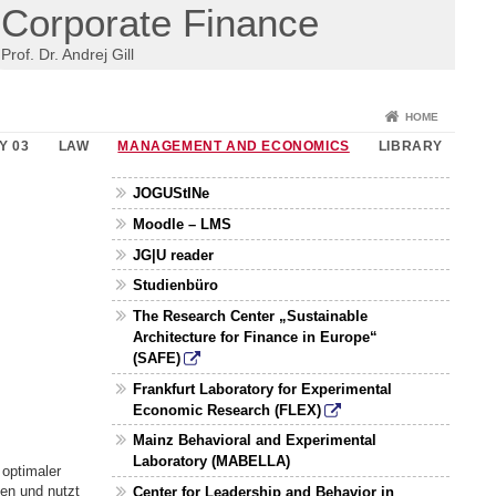
Corporate Finance
Prof. Dr. Andrej Gill
HOME
Y 03
LAW
MANAGEMENT AND ECONOMICS
LIBRARY
JOGUStINe
Moodle – LMS
JG|U reader
Studienbüro
The Research Center „Sustainable
Architecture for Finance in Europe“
(SAFE)
Frankfurt Laboratory for Experimental
Economic Research (FLEX)
Mainz Behavioral and Experimental
Laboratory (MABELLA)
 optimaler
en und nutzt
Center for Leadership and Behavior in