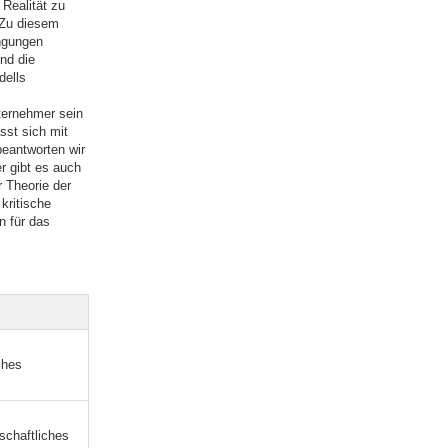
 Realität zu
 Zu diesem
ngungen
nd die
dells
ternehmer sein
sst sich mit
eantworten wir
r gibt es auch
 Theorie der
kritische
n für das
ches
schaftliches