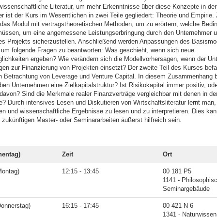
wissenschaftliche Literatur, um mehr Erkenntnisse über diese Konzepte in der
 ist der Kurs im Wesentlichen in zwei Teile gegliedert: Theorie und Empirie.
das Modul mit vertragstheoretischen Methoden, um zu erörtern, welche Bedi
müssen, um eine angemessene Leistungserbringung durch den Unternehmer u
es Projekts sicherzustellen. Anschließend werden Anpassungen des Basismo
um folgende Fragen zu beantworten: Was geschieht, wenn sich neue
glichkeiten ergeben? Wie verändern sich die Modellvorhersagen, wenn der Un
en zur Finanzierung von Projekten einsetzt? Der zweite Teil des Kurses befa
n Betrachtung von Leverage und Venture Capital. In diesem Zusammenhang b
en Unternehmen eine Zielkapitalstruktur? Ist Risikokapital immer positiv, ode
davon? Sind die Merkmale realer Finanzverträge vergleichbar mit denen in der
? Durch intensives Lesen und Diskutieren von Wirtschaftsliteratur lernt man, 
en und wissenschaftliche Ergebnisse zu lesen und zu interpretieren. Dies kan
 zukünftigen Master- oder Seminararbeiten äußerst hilfreich sein.
entag)
Zeit
Ort
Montag)
12:15 - 13:45
00 181 P5
1141 - Philosophis
Seminargebäude
Donnerstag)
16:15 - 17:45
00 421 N 6
1341 - Naturwissen