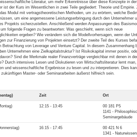
wissenschaftliche Literatur, um mehr Erkenntnisse über diese Konzepte in der
 ist der Kurs im Wesentlichen in zwei Teile gegliedert: Theorie und Empirie.
das Modul mit vertragstheoretischen Methoden, um zu erörtern, welche Bedi
müssen, um eine angemessene Leistungserbringung durch den Unternehmer u
es Projekts sicherzustellen. Anschließend werden Anpassungen des Basismo
um folgende Fragen zu beantworten: Was geschieht, wenn sich neue
glichkeiten ergeben? Wie verändern sich die Modellvorhersagen, wenn der Un
en zur Finanzierung von Projekten einsetzt? Der zweite Teil des Kurses befa
n Betrachtung von Leverage und Venture Capital. In diesem Zusammenhang b
en Unternehmen eine Zielkapitalstruktur? Ist Risikokapital immer positiv, ode
davon? Sind die Merkmale realer Finanzverträge vergleichbar mit denen in der
? Durch intensives Lesen und Diskutieren von Wirtschaftsliteratur lernt man, 
en und wissenschaftliche Ergebnisse zu lesen und zu interpretieren. Dies kan
 zukünftigen Master- oder Seminararbeiten äußerst hilfreich sein.
entag)
Zeit
Ort
Montag)
12:15 - 13:45
00 181 P5
1141 - Philosophis
Seminargebäude
Donnerstag)
16:15 - 17:45
00 421 N 6
1341 - Naturwissen