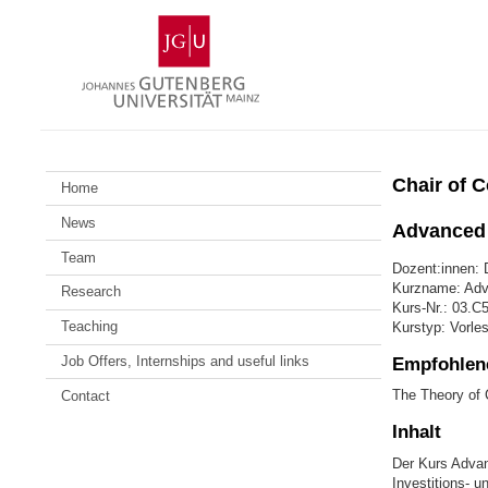
Zum
Johannes
Inhalt
Gutenberg-
springen
Universität
Mainz
Chair of 
Home
News
Advanced 
Team
Dozent:innen: D
Kurzname: Adv
Research
Kurs-Nr.: 03.C
Teaching
Kurstyp: Vorle
Job Offers, Internships and useful links
Empfohlene
The Theory of 
Contact
Inhalt
Der Kurs Advan
Investitions- 