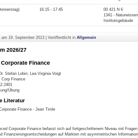
Donnerstag)
16:15 - 17:45
00 421 N 6
1341 - Naturwissen
Institutsgebäude
ht am
19. September 2013
|
Veröffentlicht in
Allgemein
rm 2026/27
Corporate Finance
r. Stefan Lobin; Lea Virginia Voigt
 Corp Finance
52.2401
sung/Übung
 Literatur
Corporate Finance - Jean Tirole
ced Corporate Finance befasst sich auf fortgeschrittenem Niveau mit Fragen
und Finanzierungsentscheidungen auf Märkten mit asymmetrischen Information