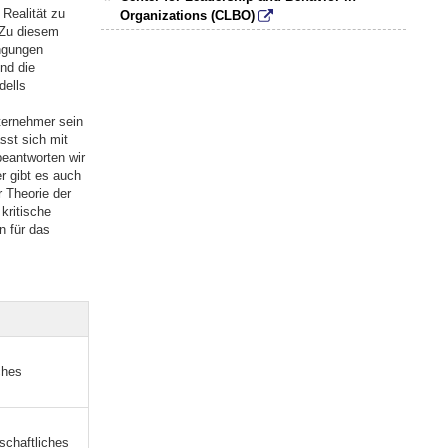
 Realität zu
Organizations (CLBO)
 Zu diesem
ngungen
nd die
dells
ternehmer sein
sst sich mit
eantworten wir
r gibt es auch
 Theorie der
kritische
n für das
ches
schaftliches