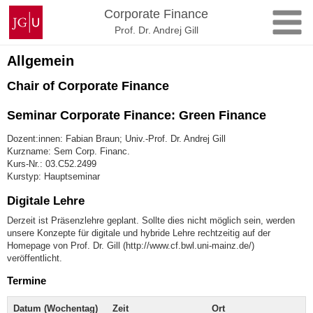
Zum
Johannes
Corporate Finance
Inhalt
Gutenberg-
Prof. Dr. Andrej Gill
springen
Universität
Mainz
Allgemein
Chair of Corporate Finance
Seminar Corporate Finance: Green Finance
Dozent:innen: Fabian Braun; Univ.-Prof. Dr. Andrej Gill
Kurzname: Sem Corp. Financ.
Kurs-Nr.: 03.C52.2499
Kurstyp: Hauptseminar
Digitale Lehre
Derzeit ist Präsenzlehre geplant. Sollte dies nicht möglich sein, werden
unsere Konzepte für digitale und hybride Lehre rechtzeitig auf der
Homepage von Prof. Dr. Gill (http://www.cf.bwl.uni-mainz.de/)
veröffentlicht.
Termine
Datum (Wochentag)
Zeit
Ort